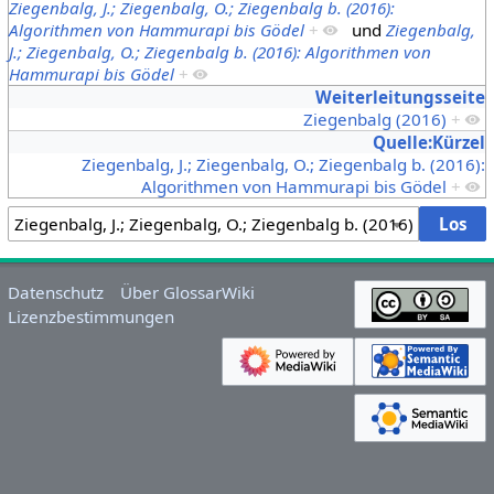
Ziegenbalg, J.; Ziegenbalg, O.; Ziegenbalg b. (2016):
Algorithmen von Hammurapi bis Gödel
+
und
Ziegenbalg,
J.; Ziegenbalg, O.; Ziegenbalg b. (2016): Algorithmen von
Hammurapi bis Gödel
+
Weiterleitungsseite
Ziegenbalg (2016)
+
Quelle:Kürzel
Ziegenbalg, J.; Ziegenbalg, O.; Ziegenbalg b. (2016):
Algorithmen von Hammurapi bis Gödel
+
Datenschutz
Über GlossarWiki
Lizenzbestimmungen