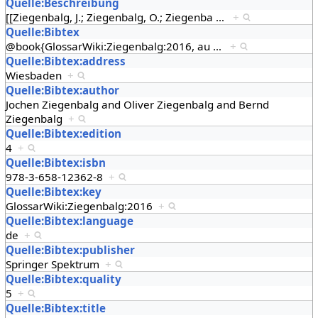
Quelle:Beschreibung
[[Ziegenbalg, J.; Ziegenbalg, O.; Ziegenba
…
+
Quelle:Bibtex
@book{GlossarWiki:Ziegenbalg:2016, au
…
+
Quelle:Bibtex:address
Wiesbaden
+
Quelle:Bibtex:author
Jochen Ziegenbalg and Oliver Ziegenbalg and Bernd
Ziegenbalg
+
Quelle:Bibtex:edition
4
+
Quelle:Bibtex:isbn
978-3-658-12362-8
+
Quelle:Bibtex:key
GlossarWiki:Ziegenbalg:2016
+
Quelle:Bibtex:language
de
+
Quelle:Bibtex:publisher
Springer Spektrum
+
Quelle:Bibtex:quality
5
+
Quelle:Bibtex:title