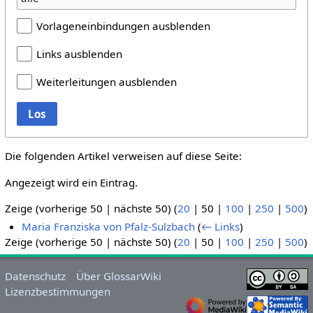
Vorlageneinbindungen ausblenden
Links ausblenden
Weiterleitungen ausblenden
Los
Die folgenden Artikel verweisen auf diese Seite:
Angezeigt wird ein Eintrag.
Zeige (
vorherige 50
|
nächste 50
) (
20
|
50
|
100
|
250
|
500
)
Maria Franziska von Pfalz-Sulzbach
(
← Links
)
Zeige (
vorherige 50
|
nächste 50
) (
20
|
50
|
100
|
250
|
500
)
Datenschutz
Über GlossarWiki
Lizenzbestimmungen