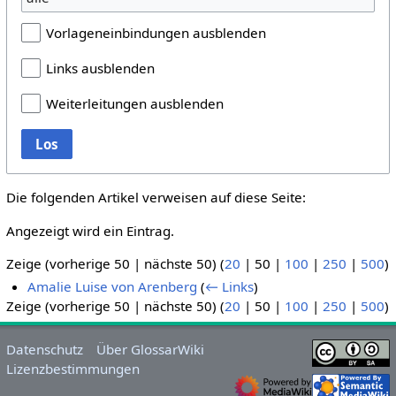
Vorlageneinbindungen ausblenden
Links ausblenden
Weiterleitungen ausblenden
Los
Die folgenden Artikel verweisen auf diese Seite:
Angezeigt wird ein Eintrag.
Zeige (
vorherige 50
|
nächste 50
) (
20
|
50
|
100
|
250
|
500
)
Amalie Luise von Arenberg
(
← Links
)
Zeige (
vorherige 50
|
nächste 50
) (
20
|
50
|
100
|
250
|
500
)
Datenschutz
Über GlossarWiki
Lizenzbestimmungen