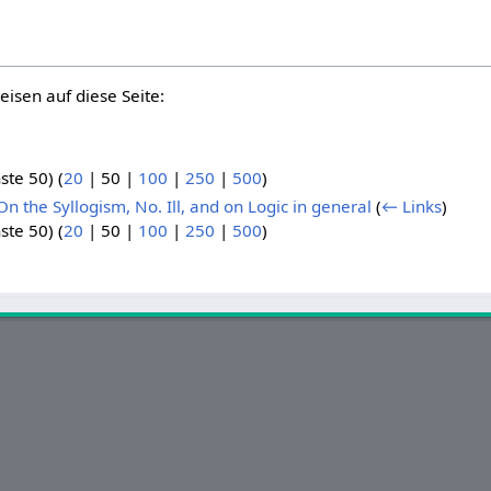
eisen auf diese Seite:
.
ste 50
) (
20
|
50
|
100
|
250
|
500
)
n the Syllogism, No. Ill, and on Logic in general
(
← Links
)
ste 50
) (
20
|
50
|
100
|
250
|
500
)