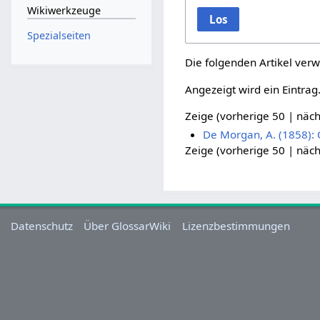
Wikiwerkzeuge
Los
Spezialseiten
Die folgenden Artikel verw
Angezeigt wird ein Eintrag
Zeige (
vorherige 50
|
näch
De Morgan, A. (1858): O
Zeige (
vorherige 50
|
näch
Datenschutz
Über GlossarWiki
Lizenzbestimmungen