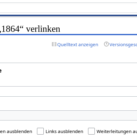
 „1864“ verlinken
Quelltext anzeigen
Versionsges
e
gen ausblenden
Links ausblenden
Weiterleitungen a