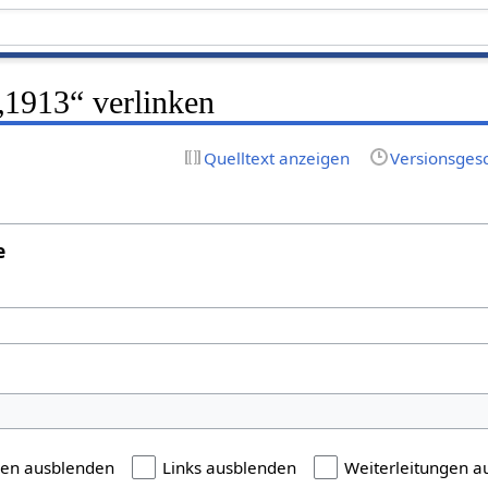
 „1913“ verlinken
Quelltext anzeigen
Versionsges
e
gen ausblenden
Links ausblenden
Weiterleitungen a