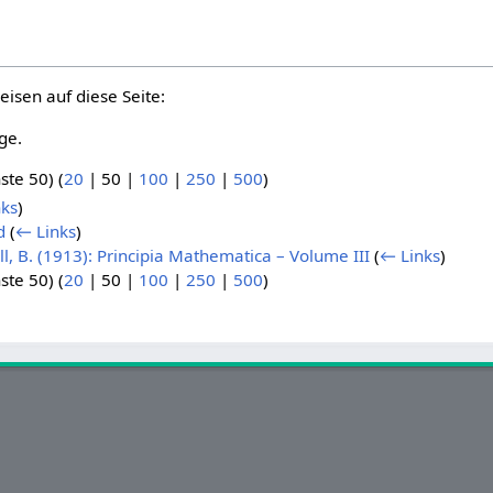
eisen auf diese Seite:
ge.
ste 50
) (
20
|
50
|
100
|
250
|
500
)
ks
)
d
(
← Links
)
l, B. (1913): Principia Mathematica – Volume III
(
← Links
)
ste 50
) (
20
|
50
|
100
|
250
|
500
)