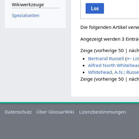
Wikiwerkzeuge
Los
Spezialseiten
Die folgenden Artikel verw
Angezeigt werden 3 Einträ
Zeige (
vorherige 50
|
näch
Bertrand Russell
(
← Lin
Alfred North Whitehea
Whitehead, A.N.; Russel
Zeige (
vorherige 50
|
näch
Datenschutz
Über GlossarWiki
Lizenzbestimmungen