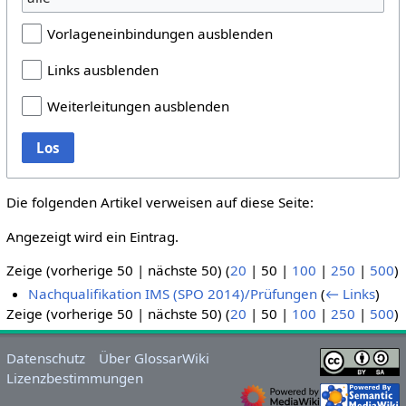
Vorlageneinbindungen ausblenden
Links ausblenden
Weiterleitungen ausblenden
Los
Die folgenden Artikel verweisen auf diese Seite:
Angezeigt wird ein Eintrag.
Zeige (
vorherige 50
|
nächste 50
) (
20
|
50
|
100
|
250
|
500
)
Nachqualifikation IMS (SPO 2014)/Prüfungen
(
← Links
)
Zeige (
vorherige 50
|
nächste 50
) (
20
|
50
|
100
|
250
|
500
)
Datenschutz
Über GlossarWiki
Lizenzbestimmungen