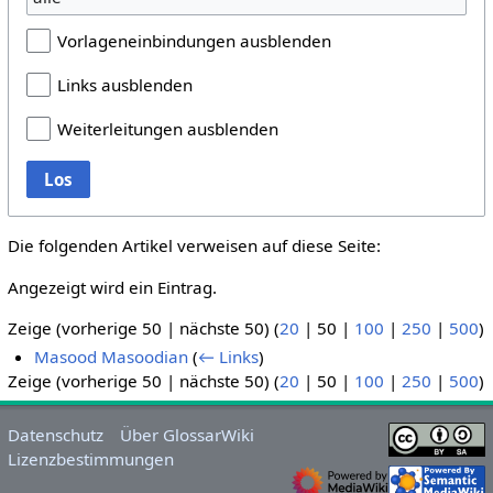
Vorlageneinbindungen ausblenden
Links ausblenden
Weiterleitungen ausblenden
Los
Die folgenden Artikel verweisen auf diese Seite:
Angezeigt wird ein Eintrag.
Zeige (
vorherige 50
|
nächste 50
) (
20
|
50
|
100
|
250
|
500
)
Masood Masoodian
(
← Links
)
Zeige (
vorherige 50
|
nächste 50
) (
20
|
50
|
100
|
250
|
500
)
Datenschutz
Über GlossarWiki
Lizenzbestimmungen