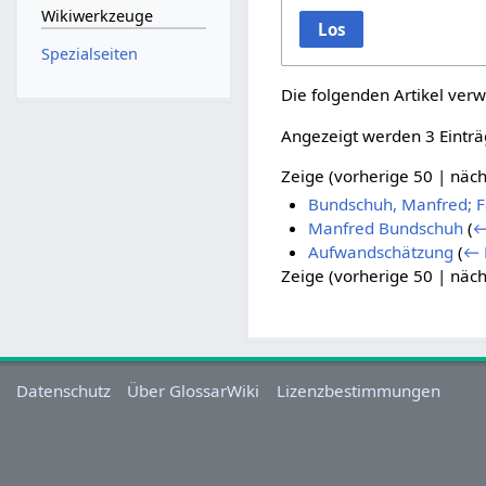
Wikiwerkzeuge
Los
Spezialseiten
Die folgenden Artikel verw
Angezeigt werden 3 Einträ
Zeige (
vorherige 50
|
näch
Bundschuh, Manfred; Fa
Manfred Bundschuh
(
←
Aufwandschätzung
(
← 
Zeige (
vorherige 50
|
näch
Datenschutz
Über GlossarWiki
Lizenzbestimmungen