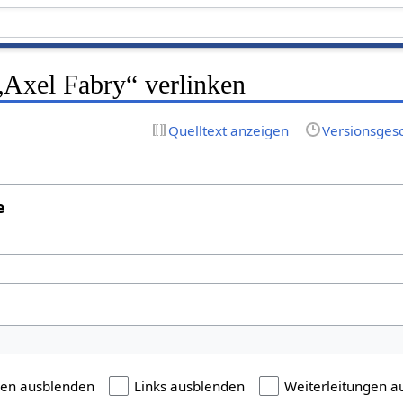
 „Axel Fabry“ verlinken
Quelltext anzeigen
Versionsges
e
gen ausblenden
Links ausblenden
Weiterleitungen a