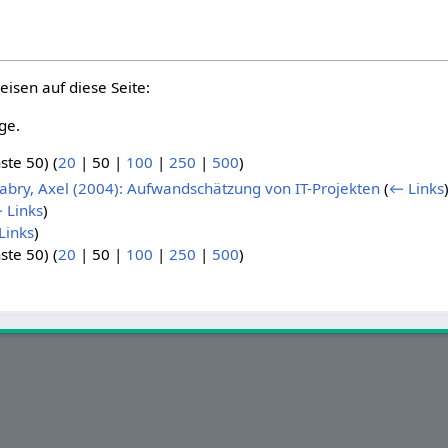
eisen auf diese Seite:
ge.
ste 50
) (
20
|
50
|
100
|
250
|
500
)
bry, Axel (2004): Aufwandschätzung von IT-Projekten
(
← Links
 Links
)
Links
)
ste 50
) (
20
|
50
|
100
|
250
|
500
)