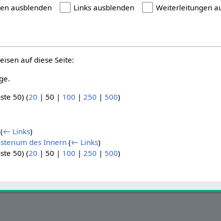
gen ausblenden
Links ausblenden
Weiterleitungen a
eisen auf diese Seite:
ge.
ste 50
) (
20
|
50
|
100
|
250
|
500
)
(
← Links
)
isterium des Innern
(
← Links
)
ste 50
) (
20
|
50
|
100
|
250
|
500
)