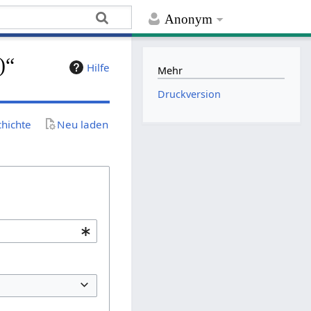
Anonym
)“
Hilfe
Mehr
Druckversion
chichte
Neu laden