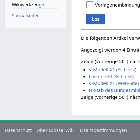
Wikiwerkzeuge
Vorlageneinbindun
Spezialseiten
Los
Die folgenden Artikel verw
Angezeigt werden 4 Einträ
Zeige (
vorherige 50
|
näch
V-Modell XT
(
← Links
)
Lastenheft
(
← Links
)
V-Modell XT (Web-Site)
IT-Stab des Bundesmin
Zeige (
vorherige 50
|
näch
Datenschutz
Über GlossarWiki
Lizenzbestimmungen