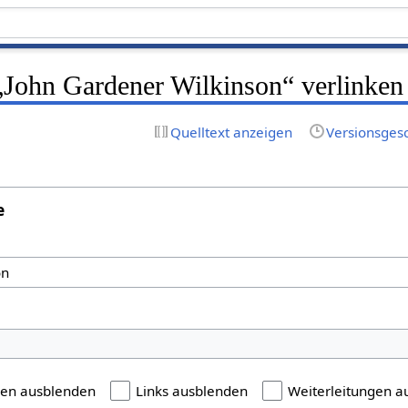
 „John Gardener Wilkinson“ verlinken
Quelltext anzeigen
Versionsges
e
gen ausblenden
Links ausblenden
Weiterleitungen a