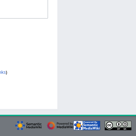
nks
)