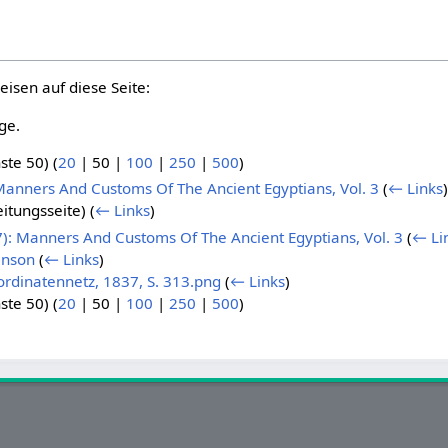
eisen auf diese Seite:
ge.
ste 50
) (
20
|
50
|
100
|
250
|
500
)
: Manners And Customs Of The Ancient Egyptians, Vol. 3
(
← Links
)
eitungsseite)
(
← Links
)
37): Manners And Customs Of The Ancient Egyptians, Vol. 3
(
← Li
inson
(
← Links
)
ordinatennetz, 1837, S. 313.png
(
← Links
)
ste 50
) (
20
|
50
|
100
|
250
|
500
)