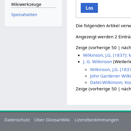
Wikiwerkzeuge
Los
Spezialseiten
Die folgenden Artikel verw
Angezeigt werden 2 Einträ
Zeige (
vorherige 50
|
näch
Wilkinson, J.G. (1837)
J. G. Wilkinson
(Weiterl
Wilkinson, J.G. (18
John Gardener Wilk
Datei:Wilkinson, Ko
Zeige (
vorherige 50
|
näch
Datenschutz
Über GlossarWiki
Lizenzbestimmungen