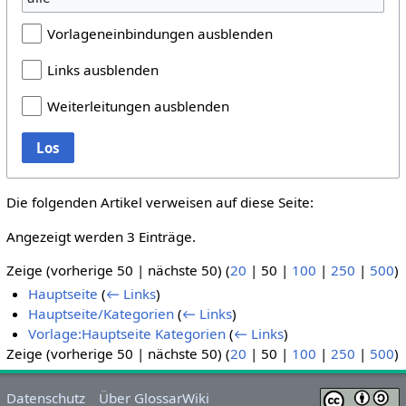
Vorlageneinbindungen ausblenden
Links ausblenden
Weiterleitungen ausblenden
Los
Die folgenden Artikel verweisen auf diese Seite:
Angezeigt werden 3 Einträge.
Zeige (
vorherige 50
|
nächste 50
) (
20
|
50
|
100
|
250
|
500
)
Hauptseite
(
← Links
)
Hauptseite/Kategorien
(
← Links
)
Vorlage:Hauptseite Kategorien
(
← Links
)
Zeige (
vorherige 50
|
nächste 50
) (
20
|
50
|
100
|
250
|
500
)
Datenschutz
Über GlossarWiki