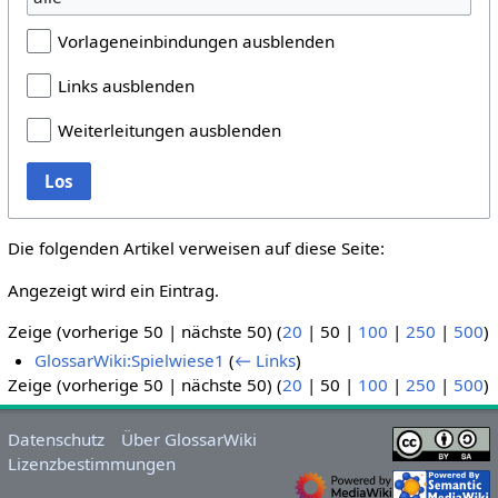
Vorlageneinbindungen ausblenden
Links ausblenden
Weiterleitungen ausblenden
Los
Die folgenden Artikel verweisen auf diese Seite:
Angezeigt wird ein Eintrag.
Zeige (
vorherige 50
|
nächste 50
) (
20
|
50
|
100
|
250
|
500
)
GlossarWiki:Spielwiese1
(
← Links
)
Zeige (
vorherige 50
|
nächste 50
) (
20
|
50
|
100
|
250
|
500
)
Datenschutz
Über GlossarWiki
Lizenzbestimmungen