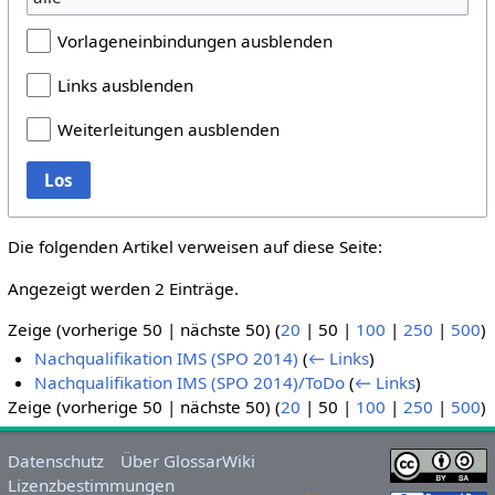
Vorlageneinbindungen ausblenden
Links ausblenden
Weiterleitungen ausblenden
Los
Die folgenden Artikel verweisen auf diese Seite:
Angezeigt werden 2 Einträge.
Zeige (
vorherige 50
|
nächste 50
) (
20
|
50
|
100
|
250
|
500
)
Nachqualifikation IMS (SPO 2014)
(
← Links
)
Nachqualifikation IMS (SPO 2014)/ToDo
(
← Links
)
Zeige (
vorherige 50
|
nächste 50
) (
20
|
50
|
100
|
250
|
500
)
Datenschutz
Über GlossarWiki
Lizenzbestimmungen