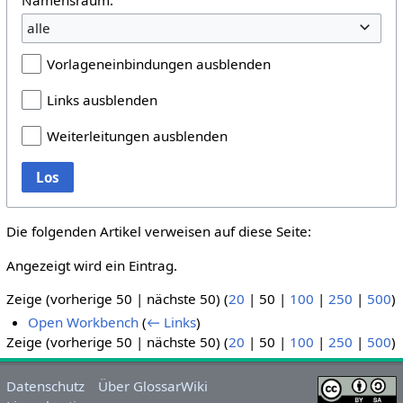
alle
Vorlageneinbindungen ausblenden
Links ausblenden
Weiterleitungen ausblenden
Los
Die folgenden Artikel verweisen auf diese Seite:
Angezeigt wird ein Eintrag.
Zeige (
vorherige 50
|
nächste 50
) (
20
|
50
|
100
|
250
|
500
)
Open Workbench
(
← Links
)
Zeige (
vorherige 50
|
nächste 50
) (
20
|
50
|
100
|
250
|
500
)
Datenschutz
Über GlossarWiki