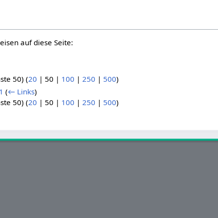
eisen auf diese Seite:
.
ste 50
) (
20
|
50
|
100
|
250
|
500
)
1
(
← Links
)
ste 50
) (
20
|
50
|
100
|
250
|
500
)