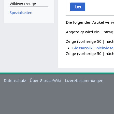
Wikiwerkzeuge
Los
Spezialseiten
Die folgenden Artikel verw
Angezeigt wird ein Eintrag
Zeige (
vorherige 50
|
näch
GlossarWiki:Spielwiese
Zeige (
vorherige 50
|
näch
Datenschutz
Über GlossarWiki
Lizenzbestimmungen