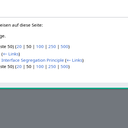
eisen auf diese Seite:
ge.
ste 50
) (
20
|
50
|
100
|
250
|
500
)
n
(
← Links
)
e Interface Segregation Principle
(
← Links
)
ste 50
) (
20
|
50
|
100
|
250
|
500
)