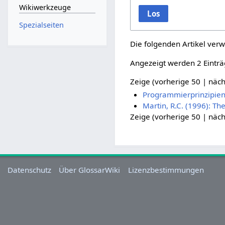
Wikiwerkzeuge
Los
Spezialseiten
Die folgenden Artikel verw
Angezeigt werden 2 Einträ
Zeige (
vorherige 50
|
näch
Programmierprinzipie
Martin, R.C. (1996): Th
Zeige (
vorherige 50
|
näch
Datenschutz
Über GlossarWiki
Lizenzbestimmungen