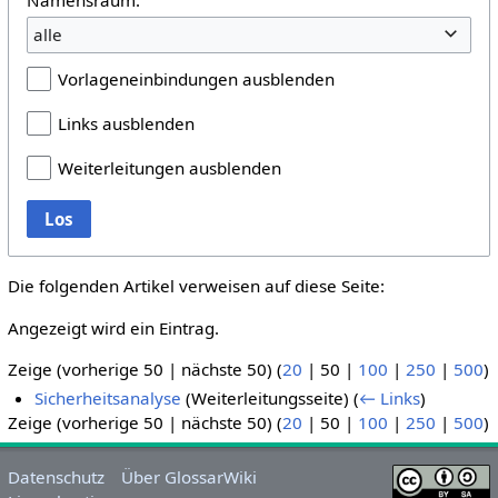
alle
Vorlageneinbindungen ausblenden
Links ausblenden
Weiterleitungen ausblenden
Los
Die folgenden Artikel verweisen auf diese Seite:
Angezeigt wird ein Eintrag.
Zeige (
vorherige 50
|
nächste 50
) (
20
|
50
|
100
|
250
|
500
)
Sicherheitsanalyse
(Weiterleitungsseite)
(
← Links
)
Zeige (
vorherige 50
|
nächste 50
) (
20
|
50
|
100
|
250
|
500
)
Datenschutz
Über GlossarWiki