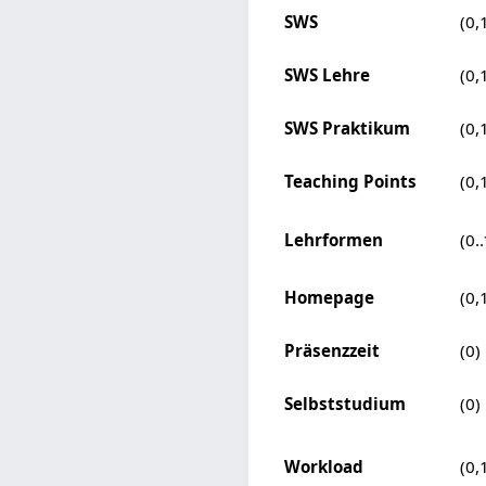
SWS
(0,
SWS Lehre
(0,
SWS Praktikum
(0,
Teaching Points
(0,
Lehrformen
(0..
Homepage
(0,
Präsenzzeit
(0)
Selbststudium
(0)
Workload
(0,