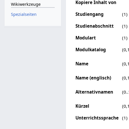
Kopiere Inhalt von
Wikiwerkzeuge
Studiengang
(1)
Spezialseiten
Studienabschnitt
(1)
Modulart
(1)
Modulkatalog
(0,
Name
(0,
Name (englisch)
(0,
Alternativnamen
(0..
Kürzel
(0,
Unterrichtssprache
(1)