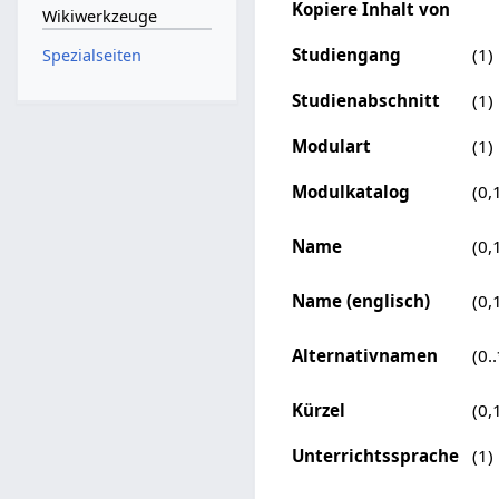
Kopiere Inhalt von
Wikiwerkzeuge
Studiengang
(1)
Spezialseiten
Studienabschnitt
(1)
Modulart
(1)
Modulkatalog
(0,
Name
(0,
Name (englisch)
(0,
Alternativnamen
(0..
Kürzel
(0,
Unterrichtssprache
(1)