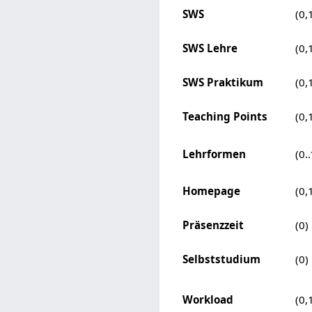
SWS
(0,
SWS Lehre
(0,
SWS Praktikum
(0,
Teaching Points
(0,
Lehrformen
(0..
Homepage
(0,
Präsenzzeit
(0)
Selbststudium
(0)
Workload
(0,