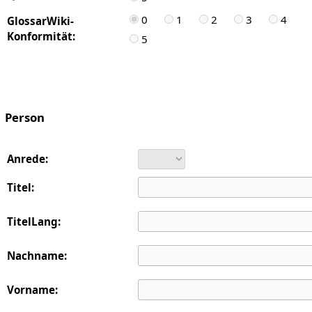
0
1
2
3
4
GlossarWiki-
Konformität:
5
Person
Anrede:
Titel:
TitelLang:
Nachname:
Vorname: