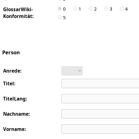
0
1
2
3
4
GlossarWiki-
Konformität:
5
Person
Anrede:
Titel:
TitelLang:
Nachname:
Vorname: