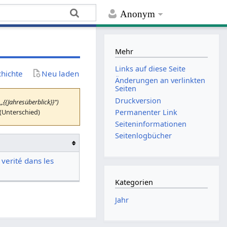
Anonym
Mehr
Links auf diese Seite
chichte
Neu laden
Änderungen an verlinkten
Seiten
Druckversion
„{{Jahresüberblick}}“)
 (Unterschied)
Permanenter Link
Seiten­­informationen
Seitenlogbücher
 verité dans les
Kategorien
Jahr