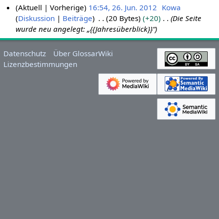
Aktuell
Vorherige
16:54, 26. Jun. 2012
Kowa
Diskussion
Beiträge
20 Bytes
+20
Die Seite
2
wurde neu angelegt: „{{Jahresüberblick}}“
6
.
J
Datenschutz
Über GlossarWiki
u
Lizenzbestimmungen
n
i
2
0
1
2