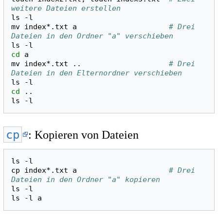
weitere Dateien erstellen
ls
-l

mv
index*.txt
a
# Drei 
Dateien in den Ordner "a" verschieben
ls
cd
a

mv
index*.txt
..
# Drei 
Dateien in den Elternordner verschieben
ls
cd
..

ls
cp
: Kopieren von Dateien
ls
-l

cp
index*.txt
a
# Drei 
Dateien in den Ordner "a" kopieren
ls
-l

ls
-l