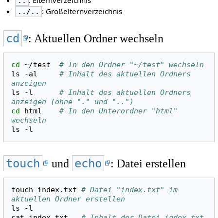
: Elternverzeichnis
..
: Großelternverzeichnis
../..
cd
: Aktuellen Ordner wechseln
cd
~/test
# In den Ordner "~/test" wechseln
ls
-al
# Inhalt des aktuellen Ordners 
anzeigen
ls
-l
# Inhalt des aktuellen Ordners 
anzeigen (ohne "." und "..")
cd
html
# In den Unterordner "html" 
wechseln
ls
touch
echo
und
: Datei erstellen
touch
index.txt
# Datei "index.txt" im 
aktuellen Ordner erstellen
ls
-l

cat
index.txt
# Inhalt der Datei index.txt 