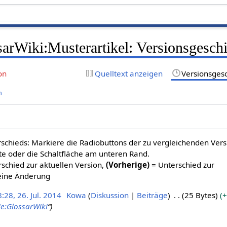
arWiki:Musterartikel: Versionsgesch
on
Quelltext anzeigen
Versionsges
n
schieds: Markiere die Radiobuttons der zu vergleichenden Ver
te oder die Schaltfläche am unteren Rand.
schied zur aktuellen Version,
(Vorherige)
= Unterschied zur
eine Änderung
:28, 26. Jul. 2014
Kowa
Diskussion
Beiträge
25 Bytes
+
e:GlossarWiki
“