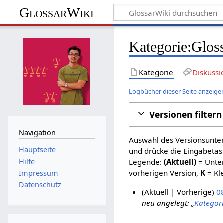
GlossarWiki
Kategorie:Gloss
Kategorie
Diskussi
Logbücher dieser Seite anzeige
Versionen filtern
Navigation
Auswahl des Versionsunter
Hauptseite
und drücke die Eingabetas
Hilfe
Legende:
(Aktuell)
= Unter
vorherigen Version,
K
= Kl
Impressum
Datenschutz
Aktuell
Vorherige
08
neu angelegt: „
Kategori
2
6