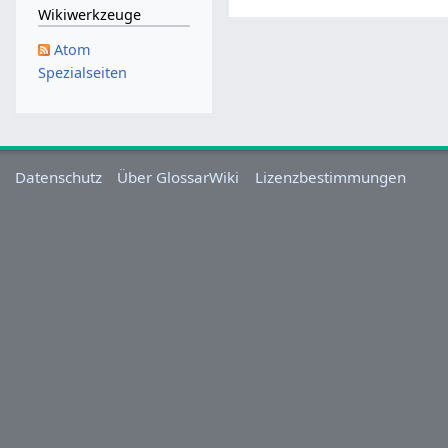
.
Wikiwerkzeuge
J
Atom
u
Spezialseiten
l
i
2
0
1
Datenschutz
Über GlossarWiki
Lizenzbestimmungen
4