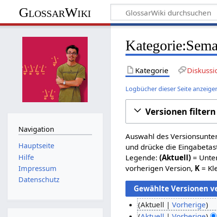
GlossarWiki
Kategorie:Sema
Kategorie
Diskussi
Logbücher dieser Seite anzeige
Versionen filtern
Navigation
Auswahl des Versionsunter
Hauptseite
und drücke die Eingabetas
Hilfe
Legende:
(Aktuell)
= Unter
vorherigen Version,
K
= Kl
Impressum
Datenschutz
Aktuell
Vorherige
K
1
Aktuell
Vorherige