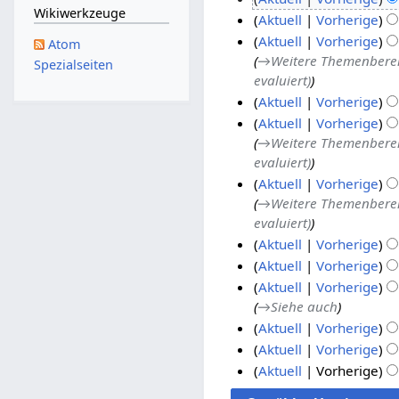
Wikiwerkzeuge
e
K
5
2
Aktuell
Vorherige
i
e
K
.
4
2
Aktuell
Vorherige
Atom
n
i
e
N
.
→
Weitere Themenberei
3
1
Spezialseiten
e
n
i
o
evaluiert)
O
.
6
B
e
n
v
k
Aktuell
Vorherige
O
.
e
B
e
K
e
t
k
Aktuell
Vorherige
O
a
e
B
e
m
o
→
Weitere Themenberei
t
k
1
r
a
e
i
b
evaluiert)
b
o
t
4
b
r
a
n
e
e
Aktuell
Vorherige
b
o
.
e
b
r
e
r
→
Weitere Themenberei
r
e
b
O
i
e
b
B
evaluiert)
2
2
r
e
k
t
i
e
e
0
Aktuell
Vorherige
0
2
r
t
u
t
i
a
K
0
0
Aktuell
Vorherige
0
2
o
n
u
t
r
e
K
6
6
0
Aktuell
Vorherige
0
b
g
n
u
b
i
e
→
Siehe auch
6
0
e
s
g
n
e
n
i
Aktuell
Vorherige
6
r
z
s
g
i
e
n
K
u
2
1
Aktuell
Vorherige
z
s
t
B
e
e
s
K
0
0
u
Aktuell
Vorherige
z
u
e
B
i
a
e
s
K
0
.
u
n