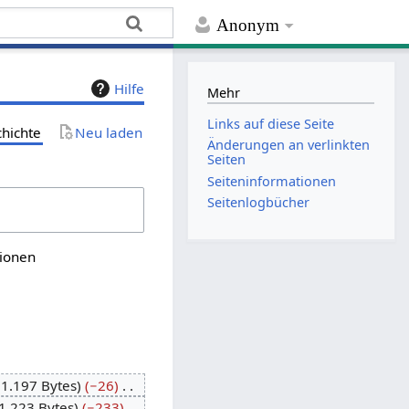
Anonym
Hilfe
Mehr
Links auf diese Seite
chichte
Neu laden
Änderungen an verlinkten
Seiten
Seiten­­informationen
Seitenlogbücher
sionen
1.197 Bytes
−26
1.223 Bytes
−233