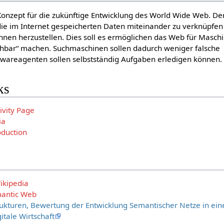
 Konzept für die zukünftige Entwicklung des World Wide Web. De
 die im Internet gespeicherten Daten miteinander zu verknüpfe
hnen herzustellen. Dies soll es ermöglichen das Web für Masch
tehbar“ machen. Suchmaschinen sollen dadurch weniger falsche
ftwareagenten sollen selbstständig Aufgaben erledigen können.
ks
vity Page
ia
oduction
ikipedia
mantic Web
ukturen, Bewertung der Entwicklung Semantischer Netze in ein
tale Wirtschaft