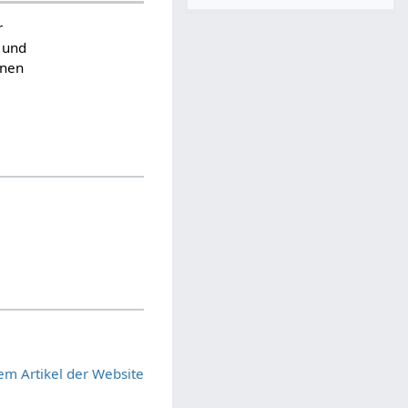
r
n und
inen
em Artikel der Website