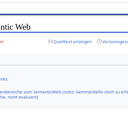
ntic Web
on
Quelltext anzeigen
Versionsges
inks
nbereiche zum SemanticWeb (notiz: Sammelstelle noch zu erf
e, nicht evaluiert)