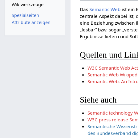
Wikiwerkzeuge
Das
Semantic Web
ist ein
Spezialseiten
zentrale Aspekt dabei ist,
Attribute anzeigen
eine Beziehung zwischen i
„lesbar“ bzw. sogar „vers
Ergebnisse liefern und So
Quellen und Lin
W3C Semantic Web Acti
Semantic Web Wikiped
Semantic Web: An Intr
Siehe auch
Semantic technology W
W3C press release Se
Semantische Wissenstr
des Bundesverband digi