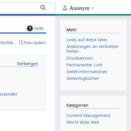
Anonym
Hilfe
Mehr
Links auf diese Seite
chichte
Neu laden
Änderungen an verlinkten
Seiten
Druckversion
Permanenter Link
Seiten­­informationen
Seitenlogbücher
assender
Kategorien
Content-Management
World Wide Web