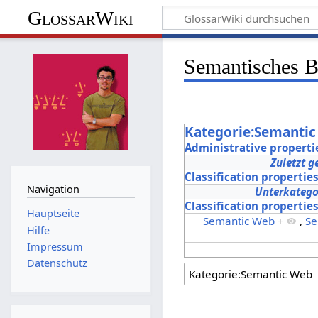
GlossarWiki
Semantisches 
Kategorie:Semanti
Administrative properti
Zuletzt g
Classification propertie
Navigation
Unterkatego
Classification propertie
Hauptseite
Semantic Web
+
,
Se
Hilfe
Impressum
Datenschutz