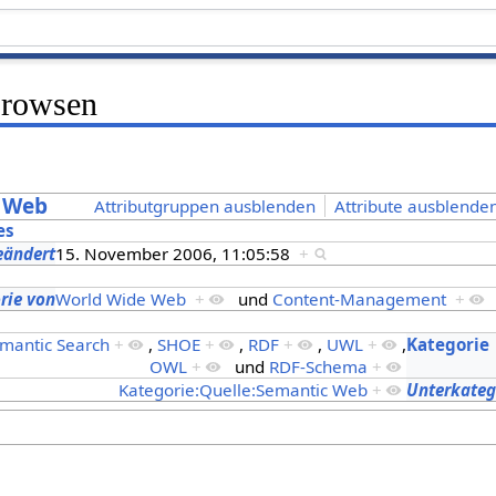
Browsen
c Web
Attributgruppen ausblenden
Attribute ausblenden
es
eändert
15. November 2006, 11:05:58
+
s
rie von
World Wide Web
+
und
Content-Management
+
s
mantic Search
+
,
SHOE
+
,
RDF
+
,
UWL
+
,
Kategorie
OWL
+
und
RDF-Schema
+
Kategorie:Quelle:Semantic Web
+
Unterkateg