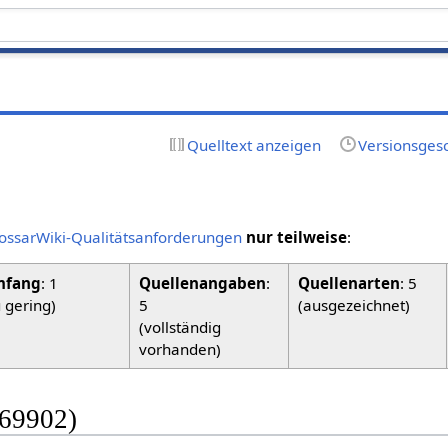
Quelltext anzeigen
Versionsges
ossarWiki-Qualitätsanforderungen
nur teilweise
:
fang
: 1
Quellenangaben
:
Quellenarten
: 5
u gering)
5
(ausgezeichnet)
(vollständig
vorhanden)
 69902)