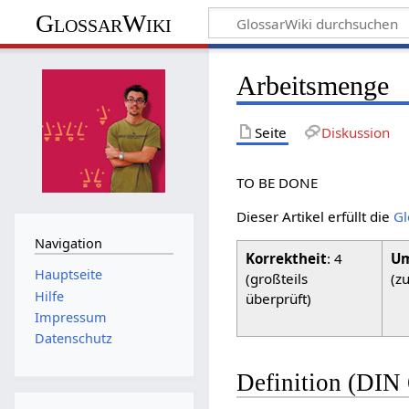
GlossarWiki
Arbeitsmenge
Seite
Diskussion
TO BE DONE
Dieser Artikel erfüllt die
Gl
Navigation
Korrektheit
: 4
Um
Hauptseite
(großteils
(z
Hilfe
überprüft)
Impressum
Datenschutz
Definition (DIN