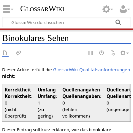
GlossarWiki
Binokulares Sehen
Dieser Artikel erfüllt die
GlossarWiki-Qualitätsanforderungen
nicht
:
Korrektheit
:
Umfang
:
Quellenangaben
:
Quellenart
0
1
0
0
(nicht
(zu
(fehlen
(ungenügen
überprüft)
gering)
vollkommen)
Dieser Eintrag soll kurz erklären, wie das binokulare