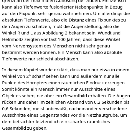
grenzt an der maximalen Auflösung der Augen. Ein Mensch
kann also Tiefenwerte fusionierter Nebenpunkte in Bezug
auf den Fixpunkt sehr genau wahrnehmen. Um allerdings die
absoluten Tiefenwerte, also die Distanz eines Fixpunktes zu
den Augen zu schätzen, muß die Augenstellung, also die
Winkel R und L aus Abbildung 2 bekannt sein. Wundt und
Helmholtz zeigten vor fast 100 Jahren, dass diese Winkel
vom Nervensystem des Menschen nicht sehr genau
bestimmt werden können. Ein Mensch kann also absolute
Tiefenwerte nur schlecht abschätzen.
In diesem Kapitel wurde erklärt, dass man nur etwa in einem
Winkel von 2° scharf sehen kann und außerdem nur alle
Punkte des Horopters einen räumlichen Eindruck erzeugen.
Somit könnte ein Mensch immer nur Ausschnitte eines
Objektes sehen, nie aber ein Gesamtbild erhalten. Die Augen
rücken uns daher im zeitlichen Abstand von 0,2 Sekunden bis
0,6 Sekunden, meist unbewußt, nacheinander verschiedene
Ausschnitte eines Gegenstandes vor die Netzhautgrube, um
dem betrachter letztendlich ein scharfes räumliches
Gesamtbild zu geben.