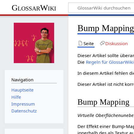
GlossarWiki
Bump Mappin
Seite
Diskussion
Dieser Artikel sollte übera
Die
Regeln für GlossarWiki
In diesem Artikel fehlen 
Navigation
Dieser Artikel ist nicht kor
Hauptseite
Hilfe
Bump Mapping
Impressum
Datenschutz
Virtuelle Oberflächenuneben
Der Effekt einer Bump-Map 
innerhalb des als Textur 