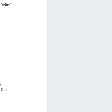
Relief
d
e
 Die