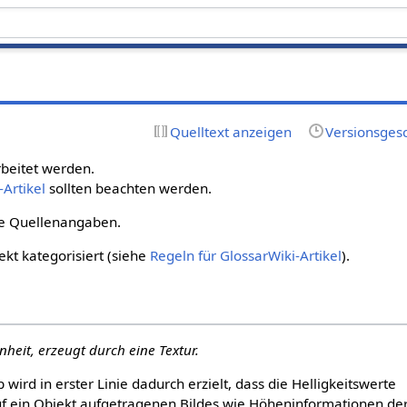
g
Quelltext anzeigen
Versionsges
rbeitet werden.
-Artikel
sollten beachten werden.
die Quellenangaben.
rekt kategorisiert (siehe
Regeln für GlossarWiki-Artikel
).
heit, erzeugt durch eine Textur.
wird in erster Linie dadurch erzielt, dass die Helligkeitswerte
auf ein Objekt aufgetragenen Bildes wie Höheninformationen de