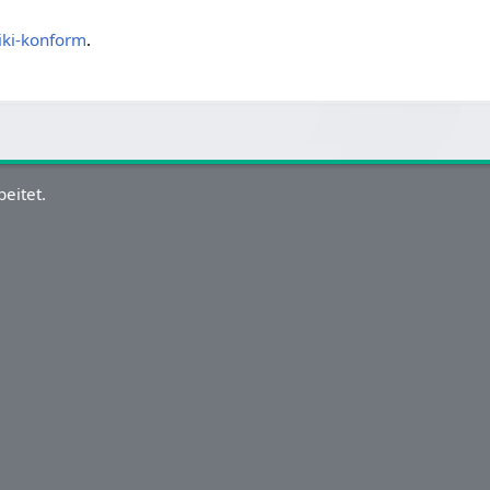
iki-konform
.
eitet.