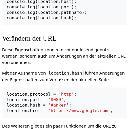
console
.
log
(
location
.
host
);
console
.
log
(
location
.
port
);
console
.
log
(
location
.
pathname
);
console
.
log
(
location
.
hash
);
Verändern der URL
Diese Eigenschaften können nicht nur lesend genutzt
werden, sondern auch um Änderungen an der aktuellen URL
vorzunehmen.
Mit der Ausname von
führen Änderungen
location.hash
der Eigenschaften zum Verlassen der aktuellen Seite.
location
.
protocol
=
'http'
;
location
.
port
=
'8080'
;
location
.
hash
=
'#anker'
;
location
.
href
=
'https://www.google.com'
;
Des Weiteren gibt es ein paar Funktionen um die URL zu