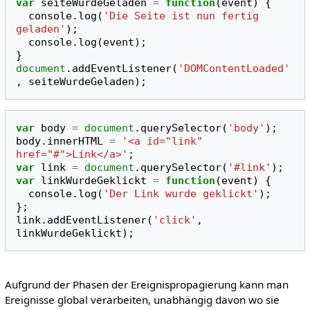
var
seiteWurdeGeladen
=
function
(
event
)
{
console
.
log
(
'Die Seite ist nun fertig 
geladen'
);
console
.
log
(
event
);
}
document
.
addEventListener
(
'DOMContentLoaded'
,
seiteWurdeGeladen
);
var
body
=
document
.
querySelector
(
'body'
);
body
.
innerHTML
=
'<a id="link" 
href="#">Link</a>'
;
var
link
=
document
.
querySelector
(
'#link'
);
var
linkWurdeGeklickt
=
function
(
event
)
{
console
.
log
(
'Der Link wurde geklickt'
);
};
link
.
addEventListener
(
'click'
,
linkWurdeGeklickt
);
Aufgrund der Phasen der Ereignispropagierung kann man
Ereignisse global verarbeiten, unabhängig davon wo sie