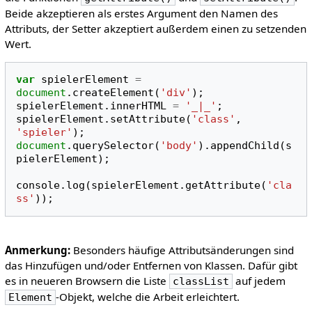
Beide akzeptieren als erstes Argument den Namen des
Attributs, der Setter akzeptiert außerdem einen zu setzenden
Wert.
var
spielerElement
=
document
.
createElement
(
'div'
);
spielerElement
.
innerHTML
=
'_|_'
;
spielerElement
.
setAttribute
(
'class'
,
'spieler'
);
document
.
querySelector
(
'body'
).
appendChild
(
s
pielerElement
);
console
.
log
(
spielerElement
.
getAttribute
(
'cla
ss'
));
Anmerkung:
Besonders häufige Attributsänderungen sind
das Hinzufügen und/oder Entfernen von Klassen. Dafür gibt
es in neueren Browsern die Liste
auf jedem
classList
-Objekt, welche die Arbeit erleichtert.
Element