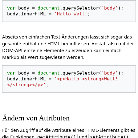
var
body
=
document
.
querySelector
(
'body'
);
body
.
innerHTML
=
'Hallo Welt'
;
Abseits von einfachen Text-Änderungen lässt sich sogar das
gesamte enthaltene HTML beeinflussen. Anstatt also mit der
DOM-API einzelne Elemente zu erzeugen kann einfach
Markup als Wert zugewiesen werden.
var
body
=
document
.
querySelector
(
'body'
);
body
.
innerHTML
=
'<p>Hallo <strong>Welt!
</strong></p>'
;
Ändern von Attributen
Für den Zugriff auf die Attribute eines HTML-Elements gibt es
die Funktionen
und
.
getAttribute()
setAttribute()