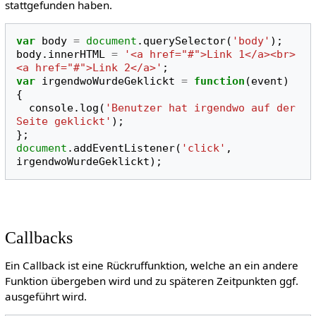
stattgefunden haben.
var
body
=
document
.
querySelector
(
'body'
);
body
.
innerHTML
=
'<a href="#">Link 1</a><br>
<a href="#">Link 2</a>'
;
var
irgendwoWurdeGeklickt
=
function
(
event
)
{
console
.
log
(
'Benutzer hat irgendwo auf der 
Seite geklickt'
);
};
document
.
addEventListener
(
'click'
,
irgendwoWurdeGeklickt
);
Callbacks
Ein Callback ist eine Rückruffunktion, welche an ein andere
Funktion übergeben wird und zu späteren Zeitpunkten ggf.
ausgeführt wird.