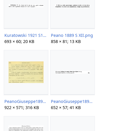
Kuratowski 1921 S171.png
Peano 1889 S XII.png
693 × 60; 20 KB
858 × 81; 13 KB
PeanoGiuseppe1897a.png
PeanoGiuseppe1897b.png
922 × 571; 316 KB
652 × 57; 41 KB