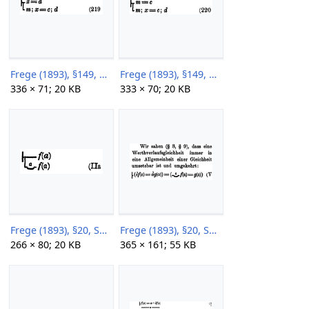
Frege (1893), §149, S185, 219.png
Frege (1893), §149, S185, 220.png
336 × 71; 20 KB
333 × 70; 20 KB
Frege (1893), §20, S35.png
Frege (1893), §20, S36.png
266 × 80; 20 KB
365 × 161; 55 KB