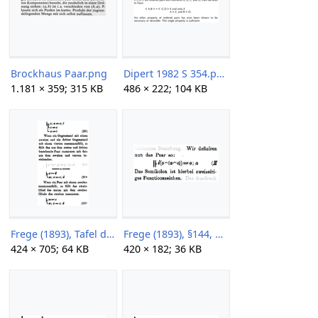
Brockhaus Paar.png
Dipert 1982 S 354.png
1.181 × 359; 315 KB
486 × 222; 104 KB
Frege (1893), Tafel der wichtigeren Lehrsaetze, S248.png
Frege (1893), §144, S179.png
424 × 705; 64 KB
420 × 182; 36 KB