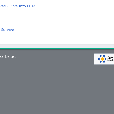
nvas – Dive Into HTML5
l Survive
arbeitet.