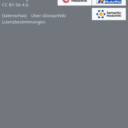
CC BY-SA 4.0
.
Datenschutz
Über GlossarWiki
Lizenzbestimmungen