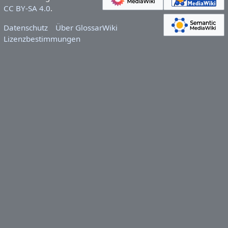
CC BY-SA 4.0
.
Datenschutz
Über GlossarWiki
Lizenzbestimmungen