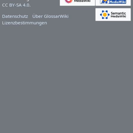
CC BY-SA 4.0
.
Datenschutz
Über GlossarWiki
Lizenzbestimmungen