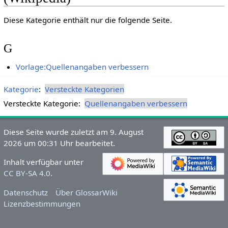
Diese Kategorie enthält nur die folgende Seite.
G
Vorlage:Quellenangaben verbessern
Kategorie
:
Versteckte Kategorien
Versteckte Kategorie:
Quellenangaben verbessern
Diese Seite wurde zuletzt am 9. August
2026 um 00:31 Uhr bearbeitet.
Inhalt verfügbar unter
CC BY-SA 4.0
.
Datenschutz
Über GlossarWiki
Lizenzbestimmungen