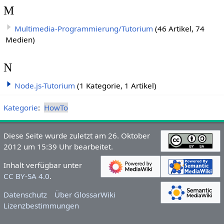
M
Multimedia-Programmierung/Tutorium
(46 Artikel, 74
Medien)
N
Node.js-Tutorium
(1 Kategorie, 1 Artikel)
Kategorie
:
HowTo
Diese Seite wurde zuletzt am 26. Oktober
2012 um 15:39 Uhr bearbeitet.
Inhalt verfügbar unter
CC BY-SA 4.0
.
Datenschutz
Über GlossarWiki
Lizenzbestimmungen