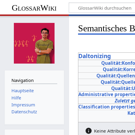
GlossarWiki
Semantisches 
Daltonizing
Qualität:Konf
Qualität:Korr
Qualität:Quelle
Navigation
Qualität:Quel
Qualität:
Hauptseite
Administrative properti
Hilfe
Zuletzt g
Impressum
Classification propertie
Datenschutz
Ka
Keine Attribute ver