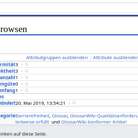
Browsen
Attributgruppen ausblenden
Attribute ausblenden
ormität
3
+
ektheit
3
+
nanzahl
1
+
lengüte
0
+
Umfang
1
+
es
eändert
20. Mai 2019, 13:54:21
+
s
tegorie
Barrierefreiheit
,
Glossar
,
GlossarWiki-Qualitätsanforde
teilweise erfüllt
und
GlossarWiki-konformer Artikel
linken auf diese Seite.