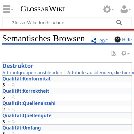
GlossarWiki
Semantisches Browsen
Hilfe
RDF
Destruktor
Attributgruppen ausblenden
Attribute ausblenden, die hierh
Qualität:Konformität
5
+
Qualität:Korrektheit
5
+
Qualität:Quellenanzahl
2
+
Qualität:Quellengüte
3
+
Qualität:Umfang
5
+