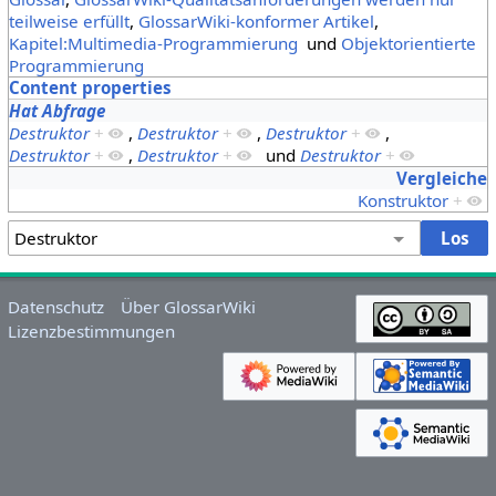
teilweise erfüllt
,
GlossarWiki-konformer Artikel
,
Kapitel:Multimedia-Programmierung
und
Objektorientierte
Programmierung
Content properties
Hat Abfrage
Destruktor
+
,
Destruktor
+
,
Destruktor
+
,
Destruktor
+
,
Destruktor
+
und
Destruktor
+
Vergleiche
Konstruktor
+
Datenschutz
Über GlossarWiki
Lizenzbestimmungen