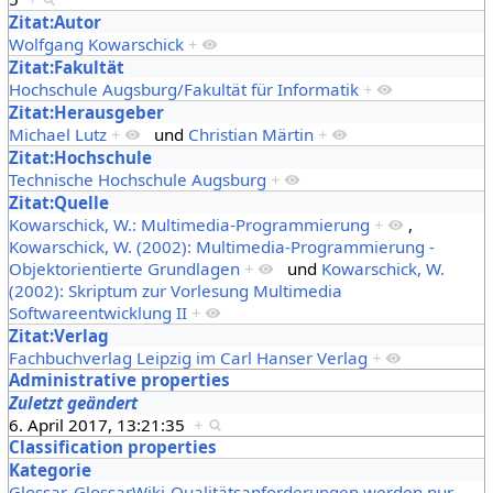
Zitat:Autor
Wolfgang Kowarschick
+
Zitat:Fakultät
Hochschule Augsburg/Fakultät für Informatik
+
Zitat:Herausgeber
Michael Lutz
+
und
Christian Märtin
+
Zitat:Hochschule
Technische Hochschule Augsburg
+
Zitat:Quelle
Kowarschick, W.: Multimedia-Programmierung
+
,
Kowarschick, W. (2002): Multimedia-Programmierung -
Objektorientierte Grundlagen
+
und
Kowarschick, W.
(2002): Skriptum zur Vorlesung Multimedia
Softwareentwicklung II
+
Zitat:Verlag
Fachbuchverlag Leipzig im Carl Hanser Verlag
+
Administrative properties
Zuletzt geändert
6. April 2017, 13:21:35
+
Classification properties
Kategorie
Glossar
,
GlossarWiki-Qualitätsanforderungen werden nur