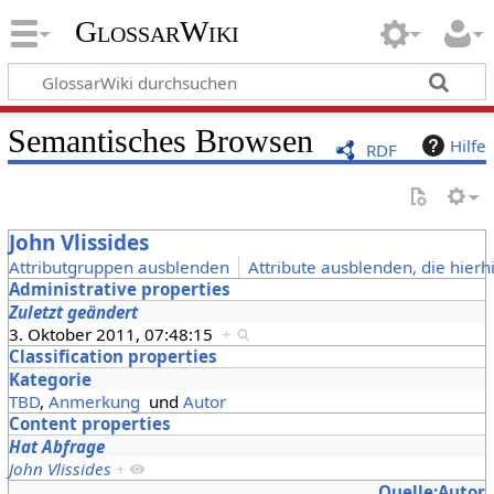
GlossarWiki
Semantisches Browsen
Hilfe
RDF
John Vlissides
Attributgruppen ausblenden
Attribute ausblenden, die hierh
Administrative properties
Zuletzt geändert
3. Oktober 2011, 07:48:15
+
Classification properties
Kategorie
TBD
,
Anmerkung
und
Autor
Content properties
Hat Abfrage
John Vlissides
+
Quelle:Autor