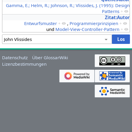
Gamma, E.; Helm, R.; Johnson, R.; Vlissides, J. (1995): Design
Patterns
+
Zitat:Autor
Entwurfsmuster
+
,
Programmierprinzipien
+
und
Model-View-Controller-Pattern
+
Datenschutz
Über GlossarWiki
Lizenzbestimmungen