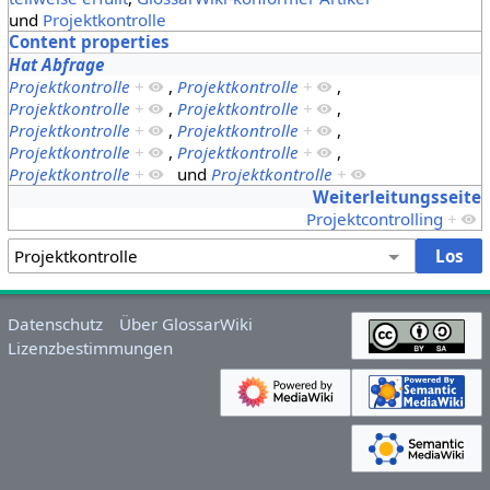
und
Projektkontrolle
Content properties
Hat Abfrage
Projektkontrolle
+
,
Projektkontrolle
+
,
Projektkontrolle
+
,
Projektkontrolle
+
,
Projektkontrolle
+
,
Projektkontrolle
+
,
Projektkontrolle
+
,
Projektkontrolle
+
,
Projektkontrolle
+
und
Projektkontrolle
+
Weiterleitungsseite
Projektcontrolling
+
Datenschutz
Über GlossarWiki
Lizenzbestimmungen