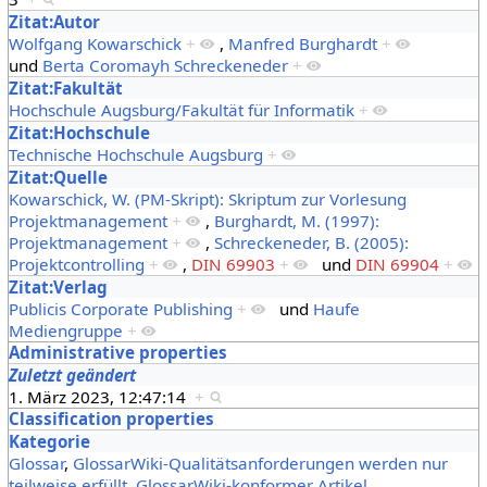
Zitat:Autor
Wolfgang Kowarschick
+
,
Manfred Burghardt
+
und
Berta Coromayh Schreckeneder
+
Zitat:Fakultät
Hochschule Augsburg/Fakultät für Informatik
+
Zitat:Hochschule
Technische Hochschule Augsburg
+
Zitat:Quelle
Kowarschick, W. (PM-Skript): Skriptum zur Vorlesung
Projektmanagement
+
,
Burghardt, M. (1997):
Projektmanagement
+
,
Schreckeneder, B. (2005):
Projektcontrolling
+
,
DIN 69903
+
und
DIN 69904
+
Zitat:Verlag
Publicis Corporate Publishing
+
und
Haufe
Mediengruppe
+
Administrative properties
Zuletzt geändert
1. März 2023, 12:47:14
+
Classification properties
Kategorie
Glossar
,
GlossarWiki-Qualitätsanforderungen werden nur
teilweise erfüllt
,
GlossarWiki-konformer Artikel