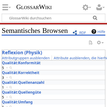
GlossarWiki
Semantisches Browsen
Hilfe
RDF
Reflexion (Physik)
Attributgruppen ausblenden
Attribute ausblenden, die hierh
Qualität:Konformität
5
+
Qualität:Korrektheit
3
+
Qualität:Quellenanzahl
1
+
Qualität:Quellengüte
5
+
Qualität:Umfang
1
+