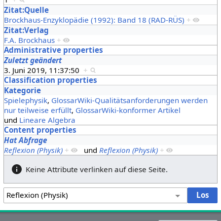
Zitat:Quelle
Brockhaus-Enzyklopädie (1992): Band 18 (RAD-RÜS)
+
Zitat:Verlag
F.A. Brockhaus
+
Administrative properties
Zuletzt geändert
3. Juni 2019, 11:37:50
+
Classification properties
Kategorie
Spielephysik
,
GlossarWiki-Qualitätsanforderungen werden
nur teilweise erfüllt
,
GlossarWiki-konformer Artikel
und
Lineare Algebra
Content properties
Hat Abfrage
Reflexion (Physik)
+
und
Reflexion (Physik)
+
Keine Attribute verlinken auf diese Seite.