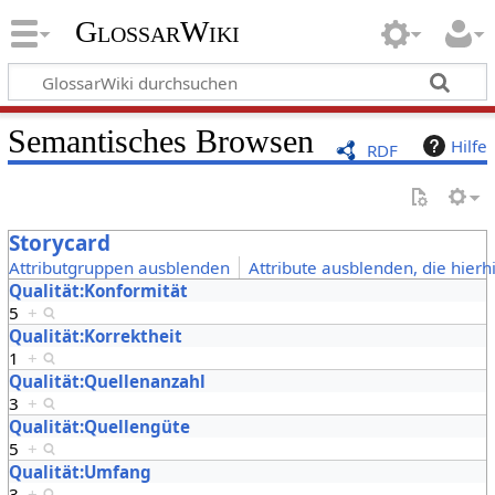
GlossarWiki
Semantisches Browsen
Hilfe
RDF
Storycard
Attributgruppen ausblenden
Attribute ausblenden, die hierh
Qualität:Konformität
5
+
Qualität:Korrektheit
1
+
Qualität:Quellenanzahl
3
+
Qualität:Quellengüte
5
+
Qualität:Umfang
3
+