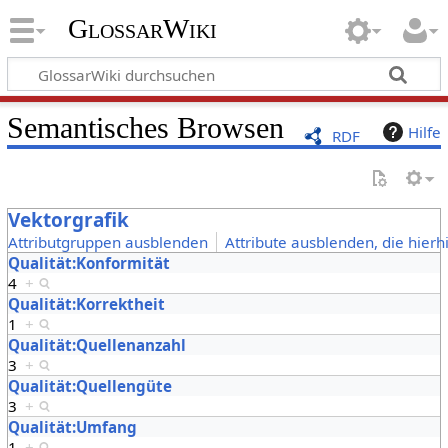
GlossarWiki
Semantisches Browsen
Hilfe
RDF
Vektorgrafik
Attributgruppen ausblenden
Attribute ausblenden, die hierh
Qualität:Konformität
4
+
Qualität:Korrektheit
1
+
Qualität:Quellenanzahl
3
+
Qualität:Quellengüte
3
+
Qualität:Umfang
1
+