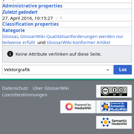
Administrative properties
Zuletzt geändert
27. April 2016, 10:15:27
+
Classification properties
Kategorie
Glossar
,
GlossarWiki-Qualitätsanforderungen werden nur
teilweise erfüllt
und
GlossarWiki-konformer Artikel
Keine Attribute verlinken auf diese Seite.
Datenschutz
Über GlossarWiki
Lizenzbestimmungen