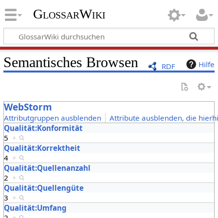
GlossarWiki
Semantisches Browsen
Hilfe
RDF
WebStorm
Attributgruppen ausblenden
Attribute ausblenden, die hierh
Qualität:Konformität
5
+
Qualität:Korrektheit
4
+
Qualität:Quellenanzahl
2
+
Qualität:Quellengüte
3
+
Qualität:Umfang
2
+