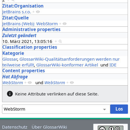
Zitat:Organisation
JetBrains s.r.o.
+
Zitat:Quelle
JetBrains (Web): WebStorm
+
Administrative properties
Zuletzt geändert
10. März 2021, 13:05:16
+
Classification properties
Kategorie
Glossar
,
GlossarWiki-Qualitätsanforderungen werden nur
teilweise erfüllt
,
GlossarWiki-konformer Artikel
und
IDE
Content properties
Hat Abfrage
WebStorm
+
und
WebStorm
+
Keine Attribute verlinken auf diese Seite.
Datenschutz
Über GlossarWiki