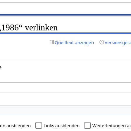
 „1986“ verlinken
Quelltext anzeigen
Versionsges
e
gen ausblenden
Links ausblenden
Weiterleitungen a