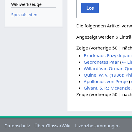
Wikiwerkzeuge
Los
Spezialseiten
Die folgenden Artikel verw
Angezeigt werden 6 Einträ
Zeige (
vorherige 50
|
näch
Brockhaus-Enzyklopädie
Geordnetes Paar
(
← Li
Willard Van Orman Qu
Quine, W. V. (1986): Ph
Apollonios von Perge
(
Givant, S. R.; McKenzie, 
Zeige (
vorherige 50
|
näch
Datenschutz
Über GlossarWiki
Lizenzbestimmungen