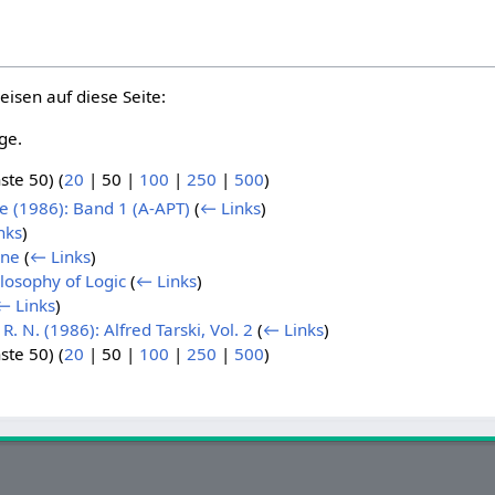
eisen auf diese Seite:
ge.
ste 50
) (
20
|
50
|
100
|
250
|
500
)
 (1986): Band 1 (A-APT)
(
← Links
)
nks
)
ine
(
← Links
)
ilosophy of Logic
(
← Links
)
← Links
)
R. N. (1986): Alfred Tarski, Vol. 2
(
← Links
)
ste 50
) (
20
|
50
|
100
|
250
|
500
)