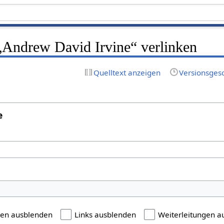
 „Andrew David Irvine“ verlinken
Quelltext anzeigen
Versionsges
e
gen ausblenden
Links ausblenden
Weiterleitungen a