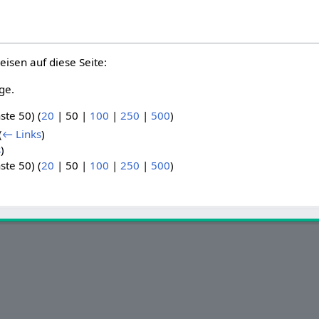
eisen auf diese Seite:
ge.
ste 50
) (
20
|
50
|
100
|
250
|
500
)
(
← Links
)
s
)
ste 50
) (
20
|
50
|
100
|
250
|
500
)