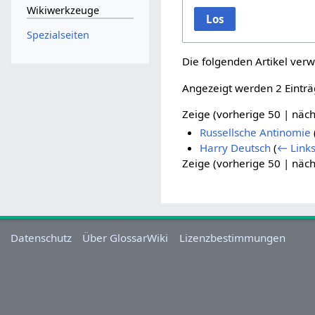
Wikiwerkzeuge
Los
Spezialseiten
Die folgenden Artikel verw
Angezeigt werden 2 Einträ
Zeige (
vorherige 50
|
näch
Russellsche Antinomie
Harry Deutsch
(
← Link
Zeige (
vorherige 50
|
näch
Datenschutz
Über GlossarWiki
Lizenzbestimmungen